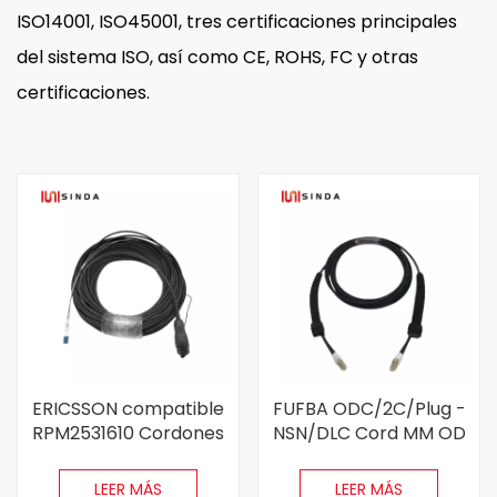
ISO14001, ISO45001, tres certificaciones principales
del sistema ISO, así como CE, ROHS, FC y otras
certificaciones.
ERICSSON compatible
FUFBA ODC/2C/Plug -
RPM2531610 Cordones
NSN/DLC Cord MM OD
de parche de fibra
Fiber Lc OD - LC OD
Fullax
Dual 30m
LEER MÁS
LEER MÁS