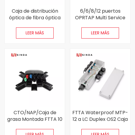
Caja de distribución
6/6/8/12 puertos
óptica de fibra óptica
OPRTAP Multi Service
al aire libre FTTH
Terminal (MST) Fibra
8/16/24 núcleos
óptica
LEER MÁS
LEER MÁS
CTO/NAP/Caja de
FTTA Waterproof MTP-
grasa Montada FTTA 10
12 a LC Duplex OS2 Caja
núcleos Caja terminal
de distribución de fibra
de fibra óptica
óptica
LEER MÁS
LEER MÁS