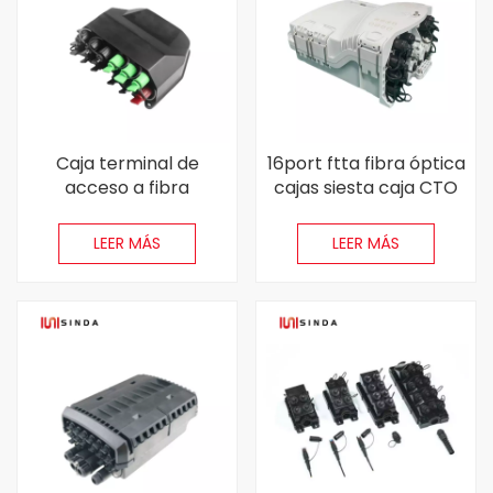
Caja terminal de
16port ftta fibra óptica
acceso a fibra
cajas siesta caja CTO
impermeable IP65 con
caja
divisor de SC PLC
LEER MÁS
LEER MÁS