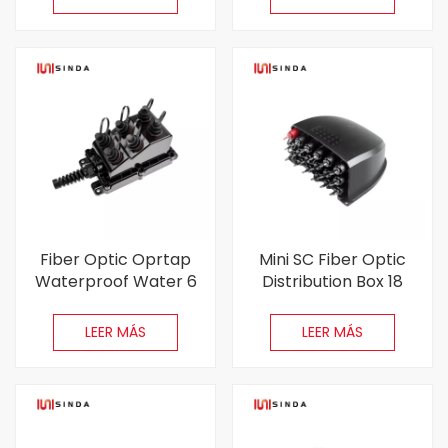
Fiber Optic Oprtap
Mini SC Fiber Optic
Waterproof Water 6
Distribution Box 18
Ports Multiport Service
Núcleo Protección de
Terminal (MST) Caja
ABS negro con
LEER MÁS
LEER MÁS
conector SC