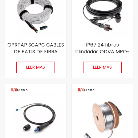
OPRTAP SCAPC CABLES
IP67 24 fibras
DE PATIS DE FIBRA
blindadas ODVA MPO-
IMPRESIONAL DE FIBRA
ODVA MPO φ7.0 mm
EL AUTO Outdoor -
Patch de fibra
LEER MÁS
LEER MÁS
Cable de 5 × 2 mm
impermeable Cable