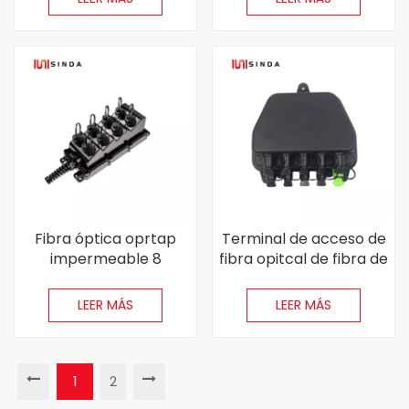
preconectada
Fibra óptica oprtap
Terminal de acceso de
impermeable 8
fibra opitcal de fibra de
puertos Multiport
9 puertos Terminal
Service Box Box MST
FTTA FastConnect
LEER MÁS
LEER MÁS
Terminal Caja
Recintos con divisores
de PLC 1x8
1
2