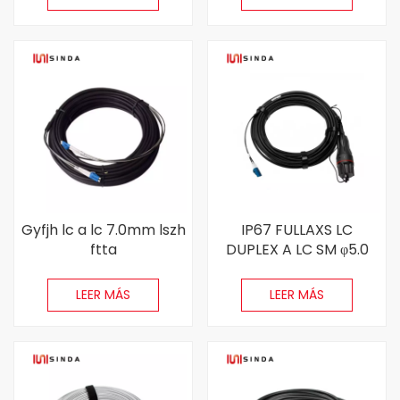
Gyfjh lc a lc 7.0mm lszh
IP67 FULLAXS LC
ftta
DUPLEX A LC SM φ5.0
interiores/exteriores
mm LSZH Cable de
cpri fiber cable de
fibra óptica al aire libre
LEER MÁS
LEER MÁS
parche