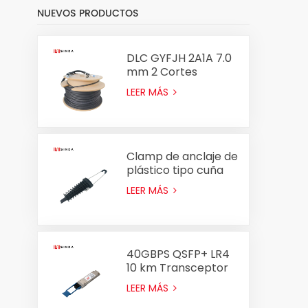
NUEVOS PRODUCTOS
DLC GYFJH 2A1A 7.0
mm 2 Cortes
Conjunto de cable
LEER MÁS
óptico Fiber
Clamp de anclaje de
plástico tipo cuña
Clamp PA2000
LEER MÁS
PA2000 para cable
ADSS 8-14 mm
40GBPS QSFP+ LR4
10 km Transceptor
óptico
LEER MÁS