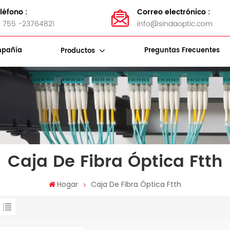
léfono :
Correo electrónico :
 755 -23764821
info@sindaoptic.com
pañía
Preguntas Frecuentes
Productos
Soportes De Almacenamiento De Cables
Bandas De Acero Inoxidable
Kits De Herramientas De Fibra
Caja De Fibra Óptica Ftth
Hogar
Caja De Fibra Óptica Ftth