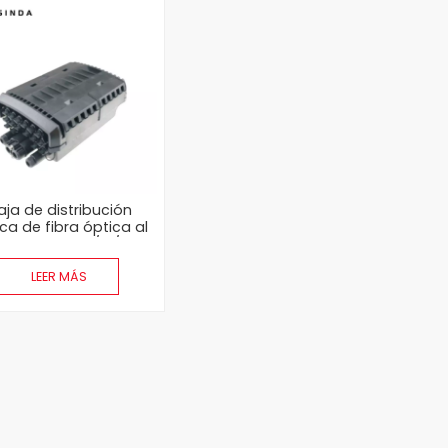
aja de distribución
ca de fibra óptica al
re libre FTTH 8/16/24
núcleos
LEER MÁS