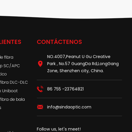
LIENTES
CONTÁCTENOS
NO.4007,Peanut U Gu Creative
e fibra
Park , No.57 GuangDa Rd,LongGang
ap SC/APC
Zone, Shenzhen city, China.
tico
fibra DLC-DLC
86 755 -23764821
x Uniboot
fibra de bala
info@sindaoptic.com
s
Follow us, let's meet!