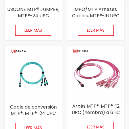
MPO/MTP Arneses
USCONE MTP® JUMPER,
Cables, MTP®-16 UPC
MTP®-24 UPC
(hembra) a 8 lc uplex
(hembra) a MTP®-24
upc, 16 fibras, modo
UPC (hembra), 24
LEER MÁS
LEER MÁS
único (OS2), plenum
fibras, multimodo
(OFNP), 0.75db máx,
(OM4), plenum (OFNP)
amarillo
Arnés MTP®, MTP®-12
Cable de conversión
UPC (hembra) a 6 LC
MTP®, MTP®-24 UPC
UPC Duplex uniboot, 12
(hembra) a 3 x MTP®-8
fibras, multimodo
UPC (hembra), 24
LEER MÁS
LEER MÁS