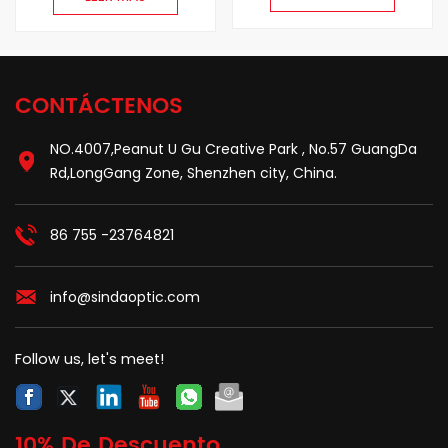
(OM4), LSZH, 0.35dB
fibras, multimodo
MAX, Tipo A, Magenta
(OM4), plenum (OFNP),
0.35dB max, tipo B,
CONTÁCTENOS
NO.4007,Peanut U Gu Creative Park , No.57 GuangDa
Rd,LongGang Zone, Shenzhen city, China.
86 755 -23764821
info@sindaoptic.com
Follow us, let's meet!
10% De Descuento