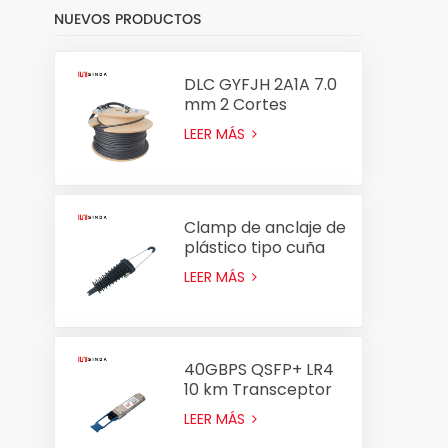
NUEVOS PRODUCTOS
DLC GYFJH 2A1A 7.0
mm 2 Cortes
Conjunto de cable
LEER MÁS
óptico Fiber
Clamp de anclaje de
plástico tipo cuña
Clamp PA2000
LEER MÁS
PA2000 para cable
ADSS 8-14 mm
40GBPS QSFP+ LR4
10 km Transceptor
óptico
LEER MÁS