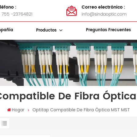
léfono :
Correo electrónico :
 755 -23764821
info@sindaoptic.com
pañía
Preguntas Frecuentes
Productos
Soportes De Almacenamiento De Cables
Bandas De Acero Inoxidable
Kits De Herramientas De Fibra
Compatible De Fibra Óptic
Hogar
Optitap Compatible De Fibra Óptica MST MST