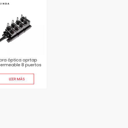
ibra óptica oprtap
ermeable 8 puertos
iport Service Box Box
MST Terminal Caja
LEER MÁS