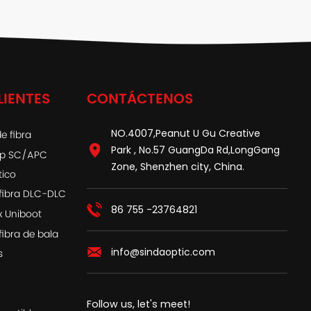
LIENTES
CONTÁCTENOS
NO.4007,Peanut U Gu Creative
e fibra
Park , No.57 GuangDa Rd,LongGang
ap SC/APC
Zone, Shenzhen city, China.
tico
fibra DLC-DLC
86 755 -23764821
x Uniboot
fibra de bala
info@sindaoptic.com
s
Follow us, let's meet!