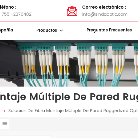
léfono :
Correo electrónico :
 755 -23764821
info@sindaoptic.com
pañía
Preguntas Frecuentes
Productos
Soportes De Almacenamiento De Cables
Bandas De Acero Inoxidable
Kits De Herramientas De Fibra
ntaje Múltiple De Pared R
r
Solución De Fibra Montaje Múltiple De Pared Ruggedized Opt