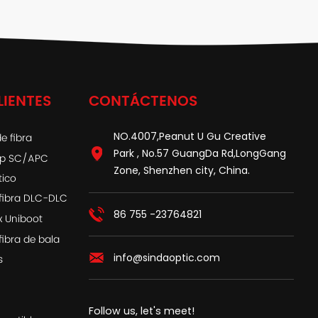
LIENTES
CONTÁCTENOS
NO.4007,Peanut U Gu Creative
e fibra
Park , No.57 GuangDa Rd,LongGang
ap SC/APC
Zone, Shenzhen city, China.
tico
fibra DLC-DLC
86 755 -23764821
x Uniboot
fibra de bala
info@sindaoptic.com
s
Follow us, let's meet!