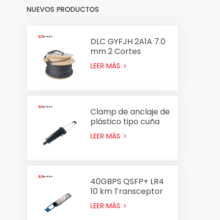
NUEVOS PRODUCTOS
DLC GYFJH 2A1A 7.0
mm 2 Cortes
Conjunto de cable
LEER MÁS
óptico Fiber
Clamp de anclaje de
plástico tipo cuña
Clamp PA2000
LEER MÁS
PA2000 para cable
ADSS 8-14 mm
40GBPS QSFP+ LR4
10 km Transceptor
óptico
LEER MÁS