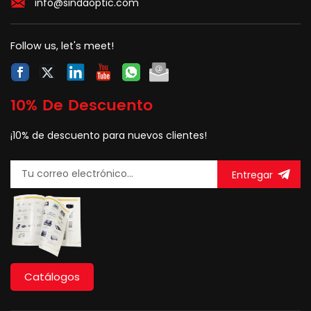
info@sindaoptic.com
(aplastamiento),
temperatura alta o baja,
curvas frecuentes, bajo
Follow us, let's meet!
humo, sin corrosivo,
ambiental,, ambiental,
uso de campo, gabinete
de distribución (marco) y
10% De Descuento
otro uso genérico, etc.
¡10% de descuento para nuevos clientes!
Entregar
Catálogos