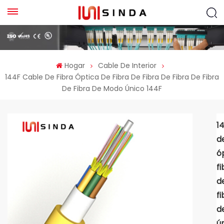
Hogar
Cable De Interior
144F Cable De Fibra Óptica De Fibra De Fibra De Fibra De Fibra
De Fibra De Modo Único 144F
1
d
ó
fi
d
fi
d
ú