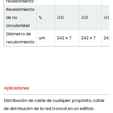
revestimiento
Revestimiento
de no
%
≤1.0
≤1.0
≤1.0
circularidad
Diámetro de
um
242 ± 7
242 ± 7
242 
recubrimiento
Aplicaciones
Distribución de cable de cualquier propósito, cable
de distribución de la red troncal en un edificio.