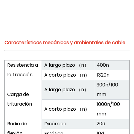
Características mecánicas y ambientales de cable
Resistencia a
A largo plazo （n）
400n
la tracción
A corto plazo （n）
1320n
300n/100
A largo plazo （n）
Carga de
mm
trituración
1000n/100
A corto plazo （n）
mm
Radio de
Dinámica
20d
flexión
Estático
10d