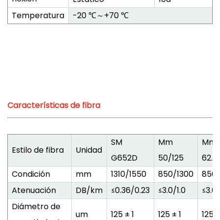
Temperatura
-20 ℃～+70 ℃
Características de fibra
SM
Mm
Mm
Estilo de fibra
Unidad
G652D
50/125
62.5
Condición
mm
1310/1550
850/1300
850/
Atenuación
DB/km
≤0.36/0.23
≤3.0/1.0
≤3.0/
Diámetro de
um
125 ± 1
125 ± 1
125 ±