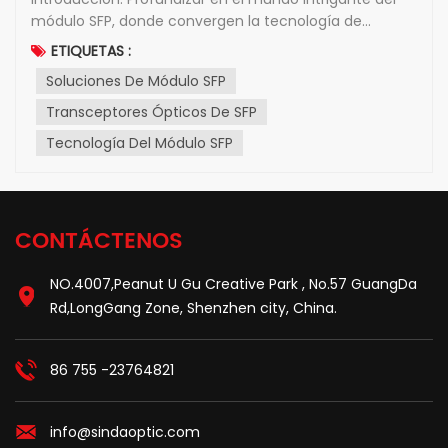
módulo SFP, donde convergen la tecnología de
vanguardia y la conectividad perfecta. Este blog
ETIQUETAS :
explora las maravillas y las posibilidades ofrecidas por
Soluciones De Módulo SFP
el módulo SFP, desentrañando su importancia y
capturando el i...
Transceptores Ópticos De SFP
Tecnología Del Módulo SFP
CONTÁCTENOS
NO.4007,Peanut U Gu Creative Park , No.57 GuangDa
Rd,LongGang Zone, Shenzhen city, China.
86 755 -23764821
info@sindaoptic.com