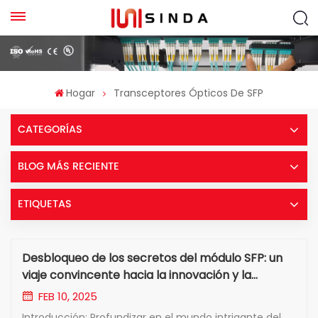
Hogar
Transceptores Ópticos De SFP
CATEGORÍAS
BLOG MÁS RECIENTE
ETIQUETAS
Desbloqueo de los secretos del módulo SFP: un
viaje convincente hacia la innovación y la
conectividad
FEB 10, 2025
Introducción: Profundizar en el mundo intrigante del