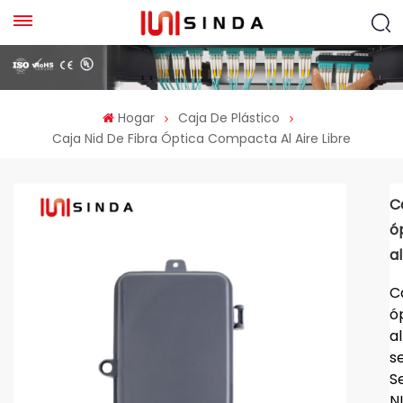
Hogar
Caja De Plástico
Caja Nid De Fibra Óptica Compacta Al Aire Libre
Ca
ó
al
C
ó
al
s
S
N