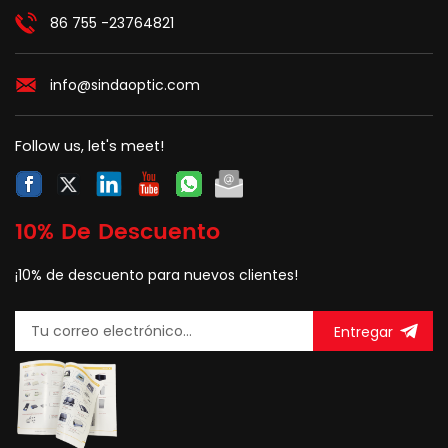
mientras tanto,
distribución se puede
86 755 -23764821
proporciona una
hacer en esta caja, no es
protección y gestión
necesario abrir la caja
sólidas para el edificio
con conectores
info@sindaoptic.com
de la red FTTX.
preconectados.
Proporciona una
protección y gestión
Follow us, let's meet!
sólidas para el edificio
de red FTTX.
10% De Descuento
¡10% de descuento para nuevos clientes!
Entregar