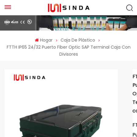
Hogar
Caja De Plástico
FTTH IP65 24/32 Puerto Fiber Optic SAP Terminal Caja Con
Divisores
F
P
O
T
c
F
P