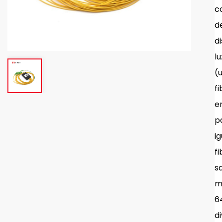
c
d
di
l
(
f
e
p
i
f
sa
m
6
d