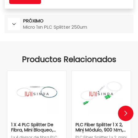
PRÓXIMO
Micro 1xn PLC Splitter 250um
Productos Relacionados
1 X 4 PLC Splitter De
PLC Fiber Splitter 1 X 2,
Fibra, Mini Bloqueo,
Mini Módulo, 900 Μm,
Fibra Desnuda 250
SC/APC, Singlemode
1 x 4 divisor de fibra PLC,
PLC Fiber Splitter 1 x 2, mini