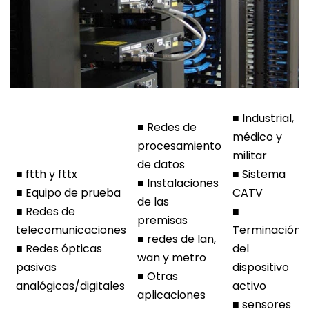
■ Industrial,
■ Redes de
médico y
procesamiento
militar
de datos
■ ftth y fttx
■ Sistema
■ Instalaciones
■ Equipo de prueba
CATV
de las
■ Redes de
■
premisas
telecomunicaciones
Terminación
■ redes de lan,
■ Redes ópticas
del
wan y metro
pasivas
dispositivo
■ Otras
analógicas/digitales
activo
aplicaciones
■ sensores