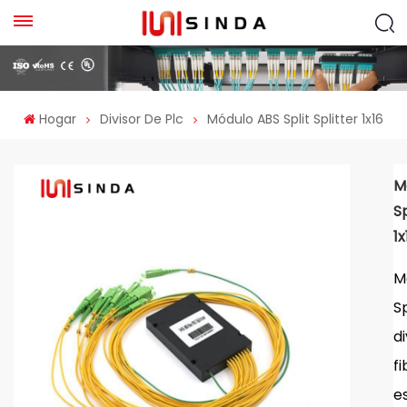
Hogar
Divisor De Plc
Módulo ABS Split Splitter 1x16
M
Sp
1x
M
Sp
di
f
e