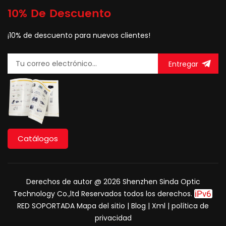
integrar dentro de varios
10% De Descuento
productos y/o
aplicaciones en
¡10% de descuento para nuevos clientes!
combinación con
sistemas de gestión de
fibra o cable agudos.
Entregar
Catálogos
Derechos de autor @ 2026 Shenzhen Sinda Optic
Technology Co.,ltd Reservados todos los derechos.
RED SOPORTADA
Mapa del sitio
|
Blog
|
Xml
|
política de
privacidad