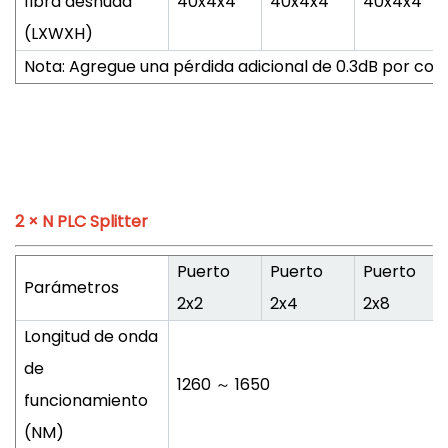
fibra desnuda
40x4x4
40x4x4
40x4x4
(LXWXH)
Nota: Agregue una pérdida adicional de 0.3dB por con
2 × N PLC Splitter
Puerto
Puerto
Puerto
Parámetros
2x2
2x4
2x8
Longitud de onda
de
1260 ～ 1650
funcionamiento
(NM)