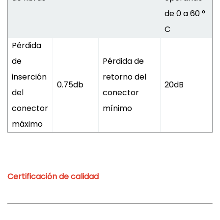
de 0 a 60 °
C
Pérdida
de
Pérdida de
inserción
retorno del
0.75db
20dB
del
conector
conector
mínimo
máximo
Certificación de calidad