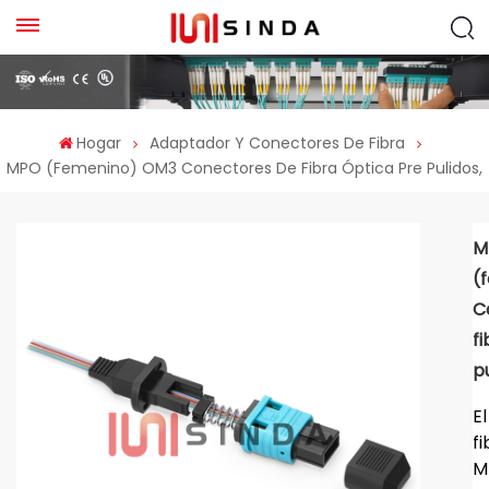
Hogar
Adaptador Y Conectores De Fibra
MPO (femenino) OM3 Conectores De Fibra Óptica Pre Pulidos,
M
(
C
f
pu
E
f
M