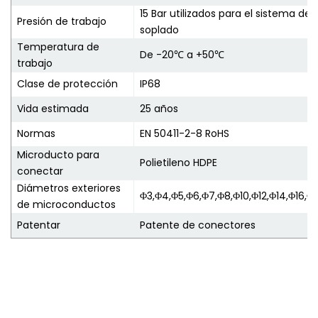
15 Bar utilizados para el sistema de
Presión de trabajo
soplado
Temperatura de
De -20℃ a +50℃
trabajo
Clase de protección
IP68
Vida estimada
25 años
Normas
EN 50411-2-8 RoHS
Microducto para
Polietileno HDPE
conectar
Diámetros exteriores
Φ3,Φ4,Φ5,Φ6,Φ7,Φ8,Φ10,Φ12,Φ14,Φ16,Φ
de microconductos
Patentar
Patente de conectores