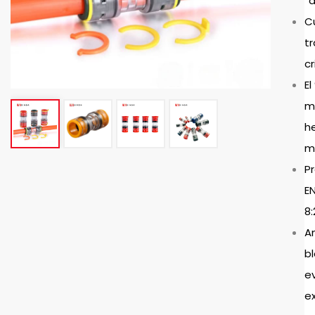
“a
C
t
cr
El
m
h
m
P
E
8:
An
b
ev
e