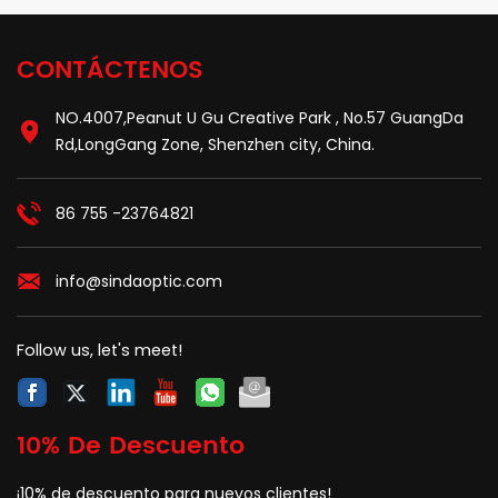
conexión, empalme y
modo único o en modo
protección del cable de
múltiple. Presenta un
caída.
CONTÁCTENOS
rugoso diseño, un
conector universal y una
medición precisa.
NO.4007,Peanut U Gu Creative Park , No.57 GuangDa
Rd,LongGang Zone, Shenzhen city, China.
86 755 -23764821
info@sindaoptic.com
Follow us, let's meet!
10% De Descuento
¡10% de descuento para nuevos clientes!