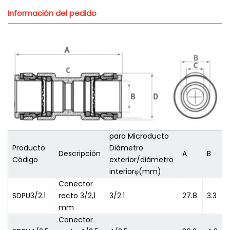
Información del pedido
para
Microducto
Producto
Diámetro
Descripción
A
B
Código
exterior/diámetro
interiorφ(mm)
Conector
SDPU3/2.1
recto 3/2,1
3/2.1
27.8
3.3
mm
Conector