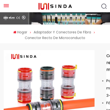
Hogar
Adaptador Y Conectores De Fibra
Conector Recto De Microconducto
C
r
m
P
m
3
Fá