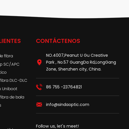
LIENTES
CONTÁCTENOS
NO.4007,Peanut U Gu Creative
e fibra
Park , No.57 GuangDa Rd,LongGang
ap SC/APC
Zone, Shenzhen city, China.
tico
fibra DLC-DLC
86 755 -23764821
x Uniboot
fibra de bala
info@sindaoptic.com
s
Follow us, let's meet!