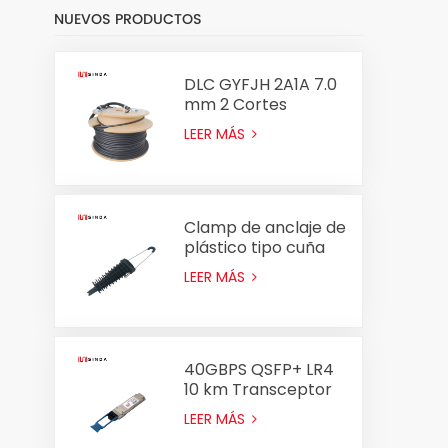
NUEVOS PRODUCTOS
DLC GYFJH 2A1A 7.0
mm 2 Cortes
Conjunto de cable
LEER MÁS
óptico Fiber
Clamp de anclaje de
plástico tipo cuña
Clamp PA2000
LEER MÁS
PA2000 para cable
ADSS 8-14 mm
40GBPS QSFP+ LR4
10 km Transceptor
óptico
LEER MÁS