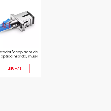
tador/acoplador de
 óptica híbrida, mujer
a hombre,
inglego/multimodo
LEER MÁS