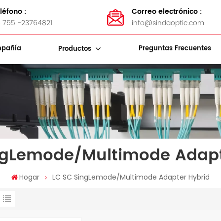
léfono :
Correo electrónico :
 755 -23764821
info@sindaoptic.com
pañía
Preguntas Frecuentes
Productos
Soportes De Almacenamiento De Cables
Bandas De Acero Inoxidable
Kits De Herramientas De Fibra
ngLemode/Multimode Adapt
Hogar
LC SC SingLemode/Multimode Adapter Hybrid