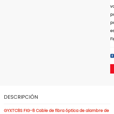
v
po
p
e
Fi
DESCRIPCIÓN
GYXTC8S FIG-8 Cable de fibra óptica de alambre de