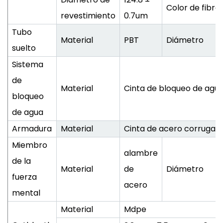
Color de fibra
revestimiento
0.7um
Tubo
Material
PBT
Diámetro
suelto
Sistema
de
Material
Cinta de bloqueo de agu
bloqueo
de agua
Armadura
Material
Cinta de acero corrugad
Miembro
alambre
de la
Material
de
Diámetro
fuerza
acero
mental
Material
Mdpe