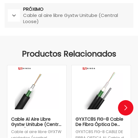
PRÓXIMO
Cable al aire libre Gyxtw Unitube (Central
Loose)
Productos Relacionados
Cable Al Aire Libre
GYXTC8S FIG-8 Cable
Gyxtw Unitube (Central
De Fibra Óptica De
Loose)
Alambre De Acero
Cable al aire libre GYXTW
GYXTC8S FIG-8 CABLE DE
Soportado
unidades (central
FIBRA OPTICA AL Cable de