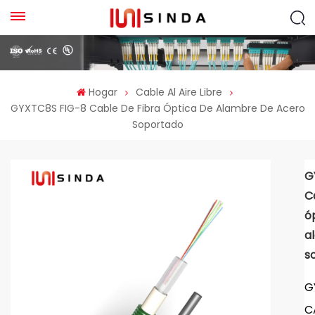
Hogar
Cable Al Aire Libre
GYXTC8S FIG-8 Cable De Fibra Óptica De Alambre De Acero
Soportado
G
C
ó
a
s
G
C