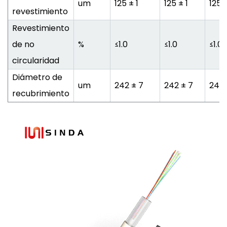
um
125 ± 1
125 ± 1
125 ±
revestimiento
Revestimiento
de no
%
≤1.0
≤1.0
≤1.0
circularidad
Diámetro de
um
242 ± 7
242 ± 7
242 
recubrimiento