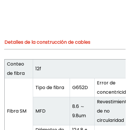
Detalles de la construcción de cables
Conteo
12f
de fibra
Error de
Tipo de fibra
G652D
concentricida
Revestimiento
8.6 ～
Fibra SM
MFD
de no
9.8um
circularidad
Diámetro de
124.8 ±