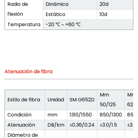
Radio de
Dinámica
20d
flexión
Estático
10d
Temperatura
-20 ℃～+60 ℃
Atenuación de fibra
Mm
Mm
Estilo de fibra
Unidad
SM G652D
50/125
62.5
Condición
mm
1310/1550
850/1300
850
Atenuación
DB/km
≤0.36/0.24
≤3.0/1.5
≤3.0/
Diámetro de