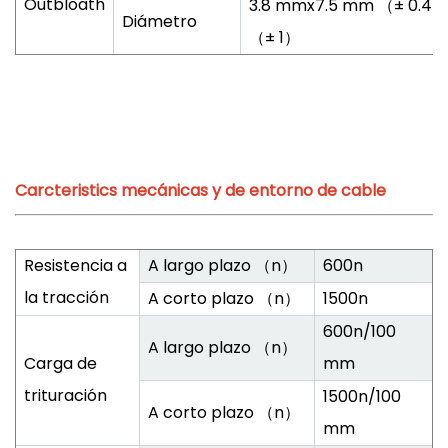
Outbloath
3.8 mmx7.5 mm （± 0.4）
Diámetro
（± 1）
Carcteristics mecánicas y de entorno de cable
Resistencia a
A largo plazo （n）
600n
la tracción
A corto plazo （n）
1500n
600n/100
A largo plazo （n）
Carga de
mm
trituración
1500n/100
A corto plazo （n）
mm