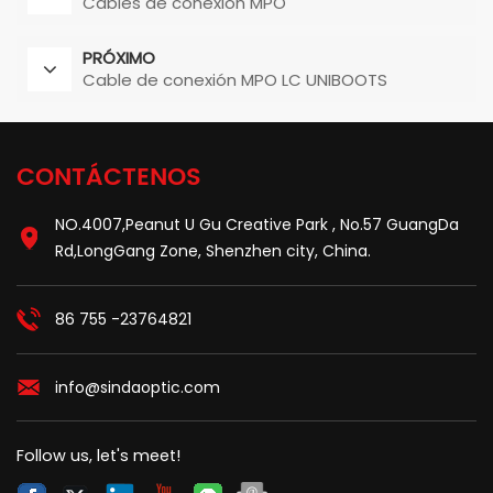
Cables de conexión MPO
PRÓXIMO
Cable de conexión MPO LC UNIBOOTS
CONTÁCTENOS
NO.4007,Peanut U Gu Creative Park , No.57 GuangDa
Rd,LongGang Zone, Shenzhen city, China.
86 755 -23764821
info@sindaoptic.com
Follow us, let's meet!