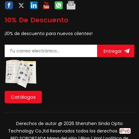
10% De Descuento
¡10% de descuento para nuevos clientes!
Entregar
Catálogos
Derechos de autor @ 2026 Shenzhen Sinda Optic
Technology Co.,ltd Reservados todos los derechos.
RED SOPORTADA
Mapa del sitio
|
Blog
|
Xml
|
política de