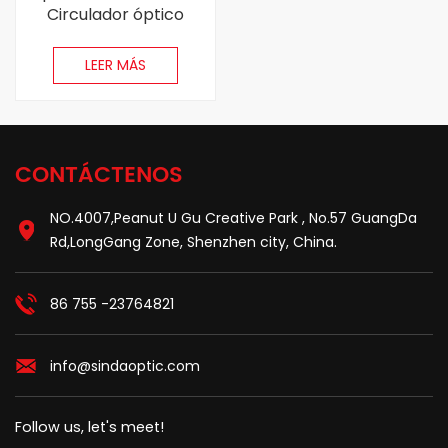
Circulador óptico
insensible
LEER MÁS
CONTÁCTENOS
NO.4007,Peanut U Gu Creative Park , No.57 GuangDa
Rd,LongGang Zone, Shenzhen city, China.
86 755 -23764821
info@sindaoptic.com
Follow us, let's meet!