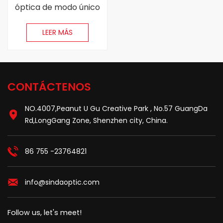
óptica de modo único
FC/multimodo
LEER MÁS
CONTÁCTENOS
NO.4007,Peanut U Gu Creative Park , No.57 GuangDa
Rd,LongGang Zone, Shenzhen city, China.
86 755 -23764821
info@sindaoptic.com
Follow us, let's meet!