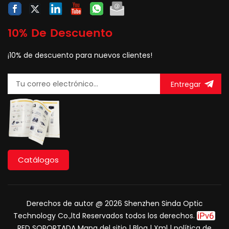
10% De Descuento
¡10% de descuento para nuevos clientes!
Entregar
Catálogos
Derechos de autor @ 2026 Shenzhen Sinda Optic
Technology Co.,ltd Reservados todos los derechos.
RED SOPORTADA
Mapa del sitio
|
Blog
|
Xml
|
política de