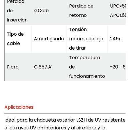
Pérdida
Pérdida de
UPC≥50D
de
≤0.3db
retorno
APC≥60
inserción
Tensión
Tipo de
Amortiguado
máxima del ojo
245n
cable
de tirar
Temperatura
Fibra
G.657.A1
de
-20 ~ 60 
funcionamiento
Aplicaciones
Ideal para la chaqueta exterior LSZH de UV resistente
a los rayos UV en interiores y al aire libre y la