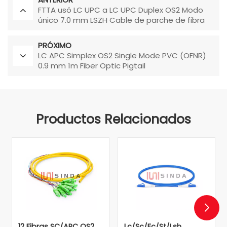
FTTA usó LC UPC a LC UPC Duplex OS2 Modo
único 7.0 mm LSZH Cable de parche de fibra
exterior para la estación base
PRÓXIMO
LC APC Simplex OS2 Single Mode PVC (OFNR)
0.9 mm 1m Fiber Optic Pigtail
Productos Relacionados
12 Fibras SC/APC OS2
Lc/sc/fc/st/lsh