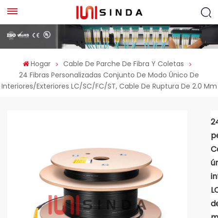
Hogar
Cable De Parche De Fibra Y Coletas
24 Fibras Personalizadas Conjunto De Modo Único De
Interiores/exteriores LC/SC/FC/ST, Cable De Ruptura De 2.0 Mm
2
p
C
ú
i
L
d