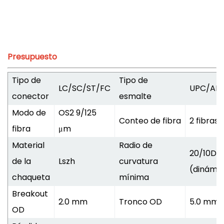
Presupuesto
Tipo de
Tipo de
LC/SC/ST/FC
UPC/AP
conector
esmalte
Modo de
OS2 9/125
Conteo de fibra
2 fibras
fibra
μm
Material
Radio de
20/10D
de la
Lszh
curvatura
(dinámic
chaqueta
mínima
Breakout
2.0 mm
Tronco OD
5.0 mm
OD