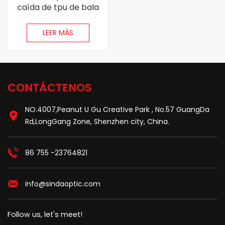
caída de tpu de bala
con bala de bala
extracturable 3.0 mm
LEER MÁS
CONTÁCTENOS
NO.4007,Peanut U Gu Creative Park , No.57 GuangDa
Rd,LongGang Zone, Shenzhen city, China.
86 755 -23764821
info@sindaoptic.com
Follow us, let's meet!