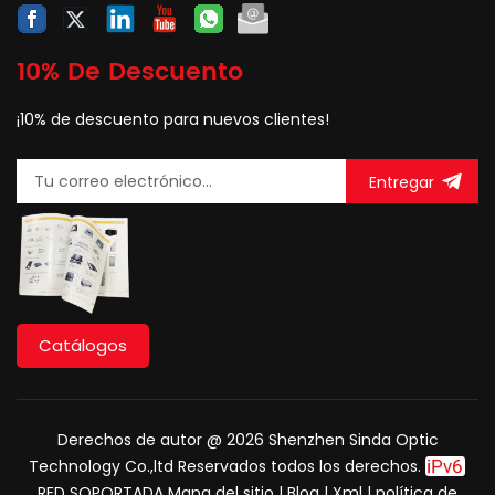
10% De Descuento
¡10% de descuento para nuevos clientes!
Entregar
Catálogos
Derechos de autor @ 2026 Shenzhen Sinda Optic
Technology Co.,ltd Reservados todos los derechos.
RED SOPORTADA
Mapa del sitio
|
Blog
|
Xml
|
política de