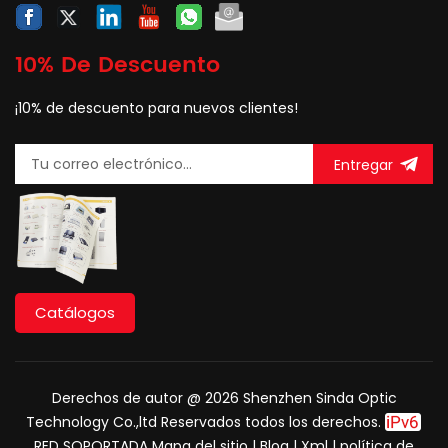
10% De Descuento
¡10% de descuento para nuevos clientes!
Entregar
Catálogos
Derechos de autor @ 2026 Shenzhen Sinda Optic
Technology Co.,ltd Reservados todos los derechos.
RED SOPORTADA
Mapa del sitio
|
Blog
|
Xml
|
política de