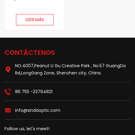
LEER MÁS
CONTÁCTENOS
NO.4007,Peanut U Gu Creative Park , No.57 GuangDa
Rd,LongGang Zone, Shenzhen city, China.
86 755 -23764821
info@sindaoptic.com
Follow us, let's meet!