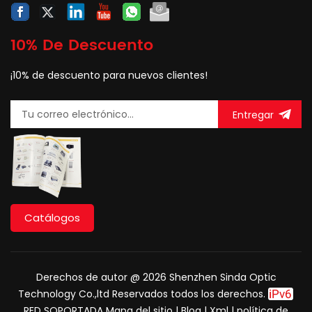
10% De Descuento
¡10% de descuento para nuevos clientes!
Entregar
Catálogos
Derechos de autor @ 2026 Shenzhen Sinda Optic
Technology Co.,ltd Reservados todos los derechos.
RED SOPORTADA
Mapa del sitio
|
Blog
|
Xml
|
política de