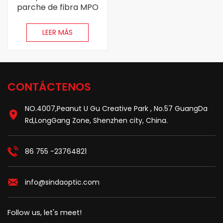
parche de fibra MPO
LEER MÁS
CONTÁCTENOS
NO.4007,Peanut U Gu Creative Park , No.57 GuangDa
Rd,LongGang Zone, Shenzhen city, China.
86 755 -23764821
info@sindaoptic.com
Follow us, let's meet!