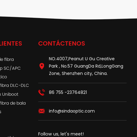
LIENTES
CONTÁCTENOS
NO.4007,Peanut U Gu Creative
e fibra
Park , No.57 GuangDa Rd,LongGang
ap SC/APC
Zone, Shenzhen city, China.
tico
fibra DLC-DLC
86 755 -23764821
x Uniboot
fibra de bala
info@sindaoptic.com
s
Follow us, let's meet!