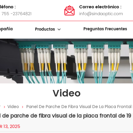
léfono :
Correo electrónico :
 755 -23764821
info@sindaoptic.com
pañía
Preguntas Frecuentes
Productos
Soportes De Almacenamiento De Cables
Bandas De Acero Inoxidable
Kits De Herramientas De Fibra
Video
r
Video
Panel De Parche De Fibra Visual De La Placa Frontal 
 de parche de fibra visual de la placa frontal de 19 
R 13, 2025