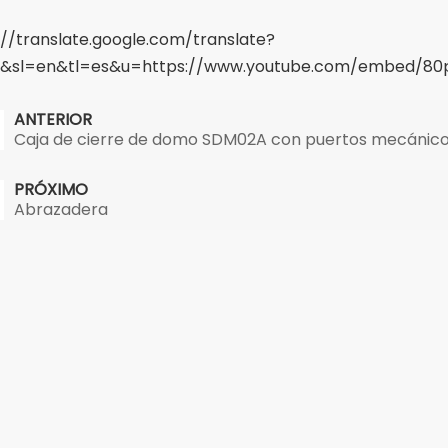
://translate.google.com/translate?
n&sl=en&tl=es&u=https://www.youtube.com/embed/8
ANTERIOR
Caja de cierre de domo SDM02A con puertos mecánic
PRÓXIMO
Abrazadera