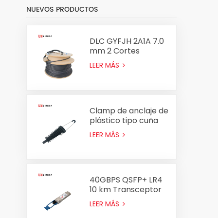
NUEVOS PRODUCTOS
DLC GYFJH 2A1A 7.0
mm 2 Cortes
Conjunto de cable
LEER MÁS
óptico Fiber
Clamp de anclaje de
plástico tipo cuña
Clamp PA2000
LEER MÁS
PA2000 para cable
ADSS 8-14 mm
40GBPS QSFP+ LR4
10 km Transceptor
óptico
LEER MÁS