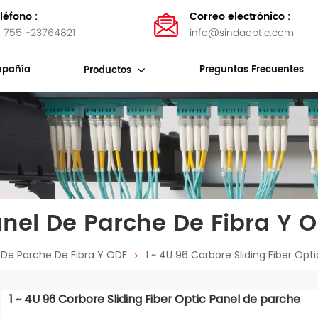
léfono :
Correo electrónico :
 755 -23764821
info@sindaoptic.com
pañía
Preguntas Frecuentes
Productos
Soportes De Almacenamiento De Cables
Bandas De Acero Inoxidable
Kits De Herramientas De Fibra
nel De Parche De Fibra Y 
 De Parche De Fibra Y ODF
1 ~ 4U 96 Corbore Sliding Fiber Opt
1 ~ 4U 96 Corbore Sliding Fiber Optic Panel de parche