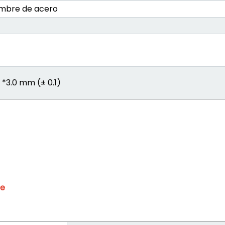
ambre de acero
) *3.0 mm (± 0.1)
le