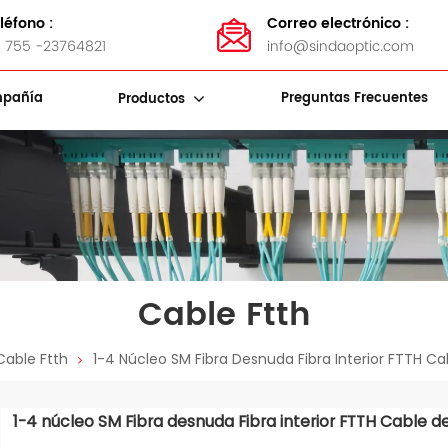
léfono :
Correo electrónico :
 755 -23764821
info@sindaoptic.com
pañía
Preguntas Frecuentes
Productos
Soportes De Almacenamiento De Cables
Bandas De Acero Inoxidable
Kits De Herramientas De Fibra
Cable Ftth
Cable Ftth
1-4 Núcleo SM Fibra Desnuda Fibra Interior FTTH C
1-4 núcleo SM Fibra desnuda Fibra interior FTTH Cable d