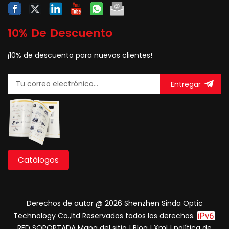
10% De Descuento
¡10% de descuento para nuevos clientes!
Entregar
Catálogos
Derechos de autor @ 2026 Shenzhen Sinda Optic
Technology Co.,ltd Reservados todos los derechos.
RED SOPORTADA
Mapa del sitio
|
Blog
|
Xml
|
política de