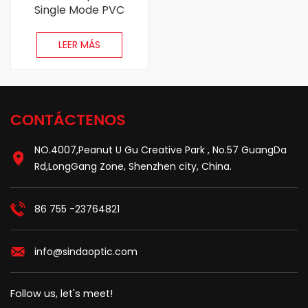
Single Mode PVC
(OFNR) 0.9 mm 1m
Fiber Optic Pigtail
LEER MÁS
CONTÁCTENOS
NO.4007,Peanut U Gu Creative Park , No.57 GuangDa
Rd,LongGang Zone, Shenzhen city, China.
86 755 -23764821
info@sindaoptic.com
Follow us, let's meet!